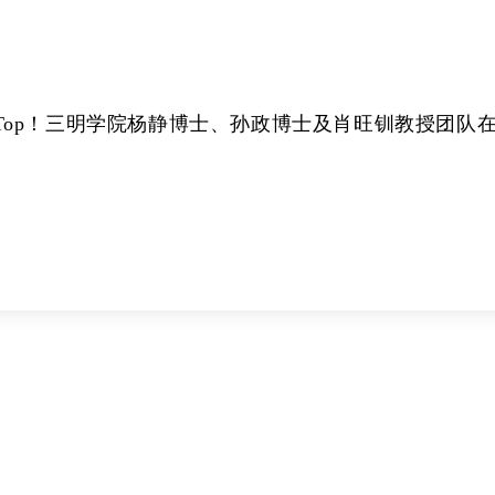
区Top！三明学院杨静博士、孙政博士及肖旺钏教授团队
展