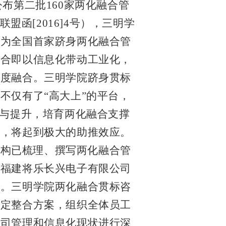
公布第二批
160
家两化融合管
联盟函
[2016]4
号），三明学
成为全国首家跻身两化融合管
融合即以信息化带动工业化，
深度融合。三明学院跻身贯标
不仅有了“高大上”的平台，
型与提升，培育两化融合支撑
片，将起到极大的助推效应。
机构已梳理、撰写两化融合管
及福建将乐长兴电子有限公司
施。三明学院两化融合贯标咨
确定整合方案，组织全体员工
公司管理和信息化现状进行深