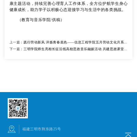
康主题活动，持续完善心理育人工作体系，全方位护航学生身心
健康成长，助力学子以积极心态迎接学习与生活中的各类挑战。
（教育与音乐学院/供稿）
上一篇：
践行劳动新风 淬炼青春底色——信息工程学院五月劳动文化月系列
下一篇：
活动圆满落幕
三明学院师生亮相长征沿线高校思政音乐融媒活动 共建思政课堂联
盟
福建三明市荆东路25号