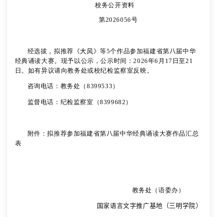
校务公开资料
第
2026056
号
经选拔，拟推荐《
大风
》等
5
个作品参加福建省第
八
届中华
经典诵读大赛。现予以公示，公示时间：
202
6
年
6
月
17
日至
2
1
日。如有异议请向教务处或校纪检监察室反映。
咨询电话：教务处（
8399533
）
监督电话：纪检监察室（
8399682
）
附件：拟推荐参加福建省第
八
届中华经典诵读大赛作品汇总
表
教务处（语委办）
国家语言文字推广基地（三明学院）