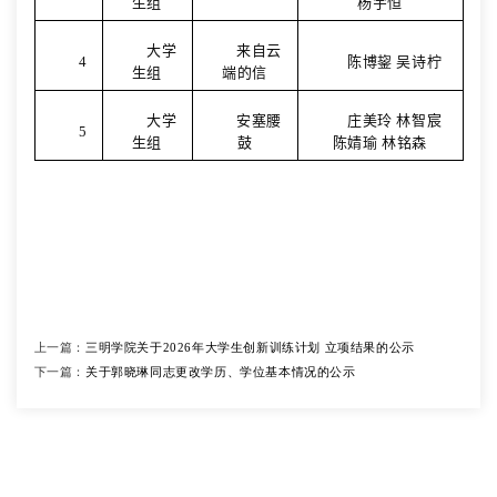
生组
杨宇恒
大学
来自云
4
陈博鋆 吴诗柠
生组
端的信
大学
安塞腰
庄美玲 林智宸
5
生组
鼓
陈婧瑜 林铭森
上一篇：
三明学院关于2026年大学生创新训练计划 立项结果的公示
下一篇：
关于郭晓琳同志更改学历、学位基本情况的公示