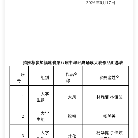
202
6
年
6
月
17
日
拟推荐参加福建省第
八
届中华经典诵读大赛作品汇
总
表
序
作品名
组别
参赛者姓名
号
称
大学
1
大风
林雅洁 林佳骏
生组
大学
2
祝福
杨美善
生组
大学
杨华健 佘佳炫
3
开花