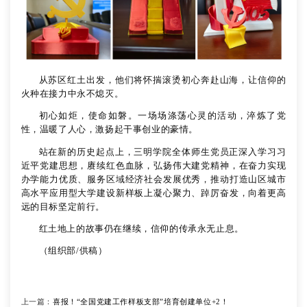
从苏区红土出发，他们将怀揣滚烫初心奔赴山海，让信仰的
火种在接力中永不熄灭。
初心如炬，使命如磐。一场场涤荡心灵的活动，淬炼了党
性，温暖了人心，激扬起干事创业的豪情。
站在新的历史起点上，
三明学院
全体师生
党员
正
深入学习
习
近平党建思想，赓续红色血脉，弘扬伟大建党精神，在奋力实现
办学能力优质、服务区域经济社会发展优秀，推动打造山区城市
高水平应用型大学建设新样板上凝心聚力、踔厉奋发，向着更高
远的目标坚定前行。
红土地上的故事仍在继续，信仰的传承永无止息。
（组织部/供稿）
上一篇：
喜报！“全国党建工作样板支部”培育创建单位+2！