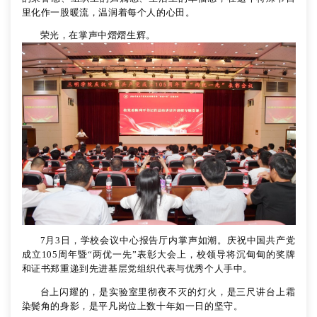
里化作一股暖流，温润着每个人的心田。
荣光，在掌声中熠熠生辉。
7月3日，
学校会议中心
报告厅内掌声如潮。庆祝中国共产党
成立
105周年暨“两优一先”表彰大会上，校领导将沉甸甸的奖牌
和证书郑重递到先进基层党组织代表与优秀个人手中。
台上闪耀的，是实验室里彻夜不灭的灯火，是三尺讲台上霜
染鬓角的身影，是平凡岗位上数十年如一日的坚守。