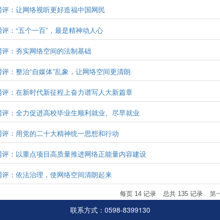
网评：让网络视听更好造福中国网民
网评：“五个一百”，最是精神动人心
网评：夯实网络空间的法制基础
网评：整治“自媒体”乱象，让网络空间更清朗
网评：在新时代新征程上奋力谱写人大新篇章
网评：全力促进高校毕业生顺利就业、尽早就业
网评：用党的二十大精神统一思想和行动
网评：以重点项目高质量推进网络正能量内容建设
网评：依法治理，使网络空间清朗起来
每页
14
记录
总共
135
记录
第
联系方式：0598-8399130