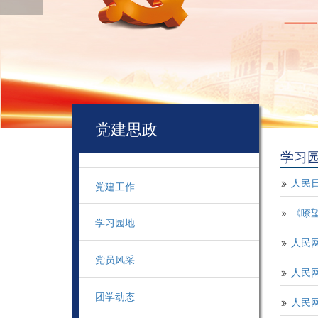
党建思政
学习
人民
党建工作

《瞭

学习园地
人民

党员风采
人民网

团学动态
人民
