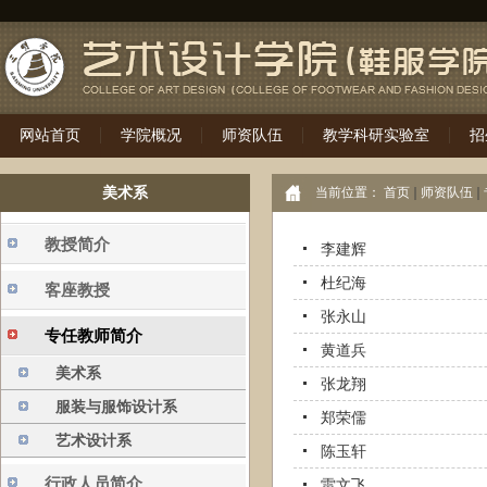
网站首页
学院概况
师资队伍
教学科研实验室
招
美术系
当前位置：
首页
师资队伍
教授简介
李建辉
杜纪海
客座教授
张永山
专任教师简介
黄道兵
美术系
张龙翔
服装与服饰设计系
郑荣儒
艺术设计系
陈玉轩
行政人员简介
雷文飞