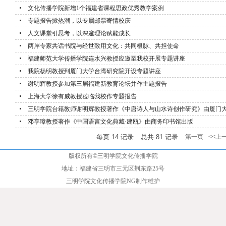
文化传播学院新增1个福建省课程思政优秀教学案例
专题报告掀热潮，以专属邮票寄情校庆
人文课堂引思考，以深邃理论赋能成长
两岸专家共话书院与经世致用文化：共同根脉、共担使命
福建师范大学传播学院连水兴教授应邀至我校开展专题讲座
我院杨明教授到厦门大学台湾研究院开设专题讲座
谢明辉教授参加第三届福建新教育论坛并作主题报告
上海大学徐有威教授莅临我校作专题报告
三明学院台籍教师谢明辉教授著作《中唐诗人与山水诗创作研究》由厦门
邓享璋教授著作《中国语言文化典藏·建瓯》由商务印书馆出版
每页
14
记录
总共
81
记录
第一页
<<上
版权所有©三明学院文化传播学院
地址：福建省三明市三元区荆东路25号
三明学院文化传播学院
NG制作维护